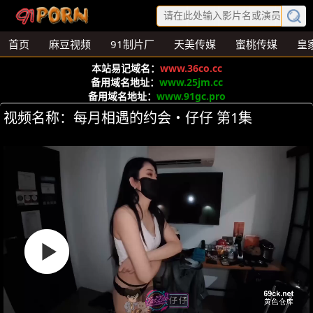
首页
麻豆视频
91制片厂
天美传媒
蜜桃传媒
皇
本站易记域名：
www.36co.cc
备用域名地址：
www.25jm.cc
备用域名地址：
www.91gc.pro
视频名称：每月相遇的约会・仔仔 第1集